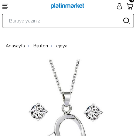
Anasayfa
Bijüteri
ejoya