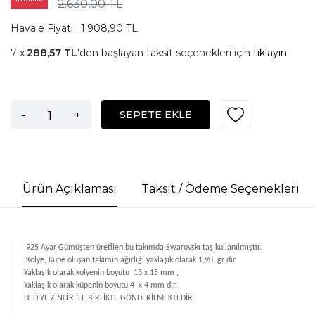
2.630,00 TL
Havale Fiyatı : 1.908,90 TL
288,57 TL
'den başlayan taksit seçenekleri için
tıklayın.
-
+
SEPETE EKLE
Ürün Açıklaması
Taksit / Ödeme Seçenekleri
925 Ayar Gümüşten üretilen bu takımda Swarovskı taş kullanılmıştır.
Kolye, Küpe oluşan takımın ağırlığı yaklaşık olarak 1,90 gr dır.
Yaklaşık olarak kolyenin boyutu 13 x 15 mm ,
Yaklaşık olarak küpenin boyutu 4 x 4 mm dir.
HEDİYE ZİNCİR İLE BİRLİKTE GÖNDERİLMEKTEDİR