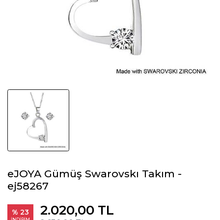
eJOYA Gümüş Swarovskı Takım -
ej58267
2.020,00 TL
% 23
İNDİRİM