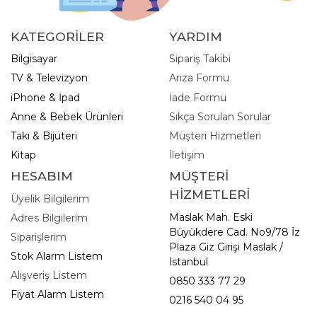
KATEGORİLER
YARDIM
Bilgisayar
Sipariş Takibi
TV & Televizyon
Arıza Formu
iPhone & İpad
İade Formu
Anne & Bebek Ürünleri
Sıkça Sorulan Sorular
Takı & Bijüteri
Müşteri Hizmetleri
Kitap
İletişim
HESABIM
MÜŞTERİ
HİZMETLERİ
Üyelik Bilgilerim
Maslak Mah. Eski
Adres Bilgilerim
Büyükdere Cad. No9/78 İz
Siparişlerim
Plaza Giz Girişi Maslak /
Stok Alarm Listem
İstanbul
Alışveriş Listem
0850 333 77 29
Fiyat Alarm Listem
0216 540 04 95