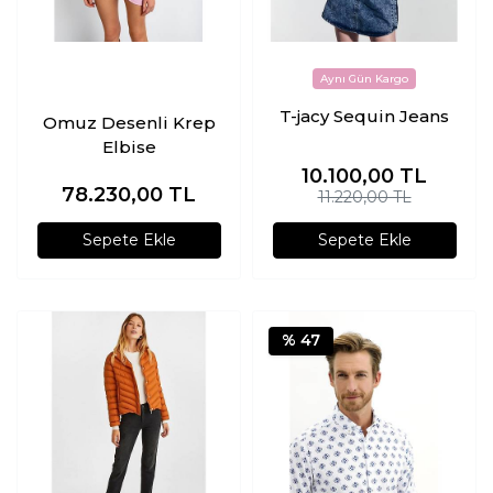
T-jacy Sequin Jeans
Omuz Desenli Krep
Elbise
10.100,00
TL
78.230,00
TL
11.220,00 TL
Sepete Ekle
Sepete Ekle
% 47