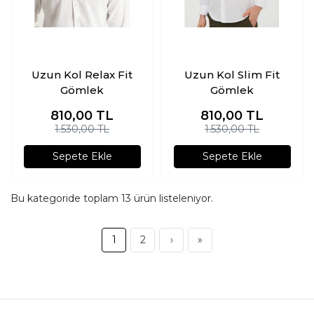
Uzun Kol Relax Fit
Uzun Kol Slim Fit
Gömlek
Gömlek
810,00
TL
810,00
TL
1.530,00 TL
1.530,00 TL
Sepete Ekle
Sepete Ekle
Bu kategoride toplam
13
ürün listeleniyor.
1
2
›
»