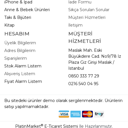
iPhone & İpad
İade Formu
Anne & Bebek Ürünleri
Sıkça Sorulan Sorular
Takı & Bijüteri
Müşteri Hizmetleri
Kitap
İletişim
HESABIM
MÜŞTERİ
HİZMETLERİ
Üyelik Bilgilerim
Maslak Mah. Eski
Adres Bilgilerim
Büyükdere Cad. No9/78 İz
Siparişlerim
Plaza Giz Girişi Maslak /
Stok Alarm Listem
İstanbul
Alışveriş Listem
0850 333 77 29
Fiyat Alarm Listem
0216 540 04 95
Bu sitedeki ürünler demo olarak sergilenmektedir. Ürünlerin
satışı yapılmamaktadır.
®
PlatinMarket
E-Ticaret Sistemi
İle Hazırlanmıştır.