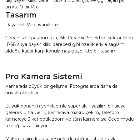
dışı dayanıklılık. Ultra hızlı A15 Bionic çip. Ve çığır açan pil
ömrü. O bir Pro.
Tasarım
Dayanıklı. Ve dayanılmaz.
Cerrahi sınıf paslanmaz çelik, Ceramic Shield ve sektör lideri
IP68 suya dayanıklılık derecesi gibi özellikleriyle sağlam
olduğu kadar karşı konulamaz güzellikte bir tasarım.
Pro Kamera Sistemi
Kamerada büyük bir gelişme. Fotoğraflarda daha da
büyük olasılıklar.
Büyük donanım yenilikleri ile süper akıllı yazılım bir araya
gelerek Ultra Geniş kameraya makro çekim, Telefoto
kameraya 3 kat optik zoom ve tüm kameralara Gece modu
özelliği kazandırıyor.
Makro çekim küçük nesnelerde olağanüstü detaylar