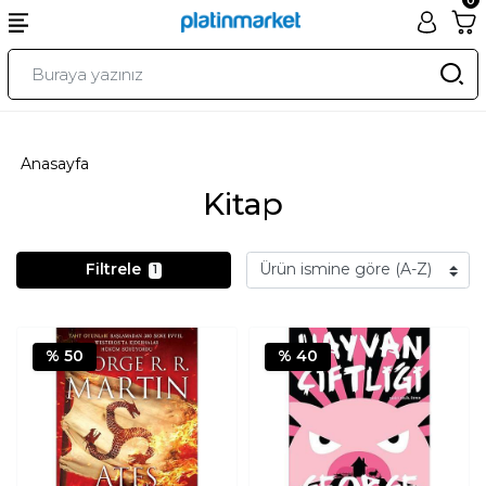
Anasayfa
Kitap
Filtrele
1
% 50
% 40