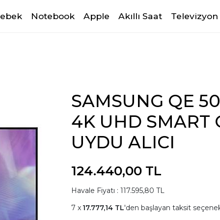
Bebek
Notebook
Apple
Akıllı Saat
Televizyon
SAMSUNG QE 50Q
4K UHD SMART 
UYDU ALICI
124.440,00 TL
Havale Fiyatı : 117.595,80 TL
17.777,14 TL
'den başlayan taksit seçenek