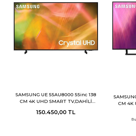
SAMSUNG UE 55AU8000 55inc 138
SAMSUNG 
CM 4K UHD SMART TV,DAHİLİ
CM 4K 
UYDU ALICI
150.450,00
TL
Bu