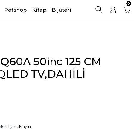
0
Petshop
Kitap
Bijüteri
60A 50inc 125 CM
QLED TV,DAHİLİ
leri için
tıklayın.